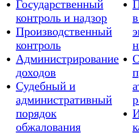
Государственный
П
контроль и надзор
в
Производственный
э
контроль
н
Администрирование
О
доходов
п
Судебный и
а
административный
р
порядок
И
обжалования
к