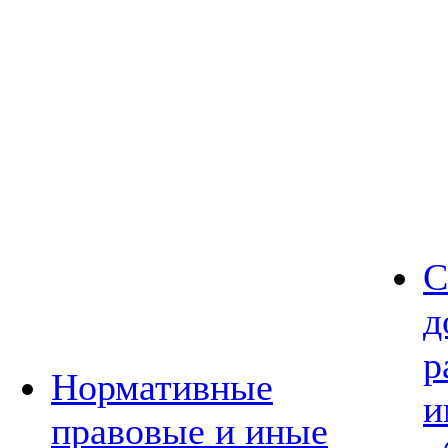
С
д
р
Нормативные
и
правовые и иные