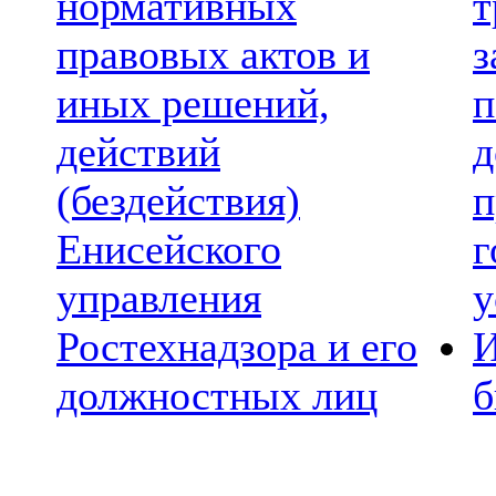
нормативных
т
правовых актов и
з
иных решений,
п
действий
д
(бездействия)
п
Енисейского
г
управления
у
Ростехнадзора и его
И
должностных лиц
б