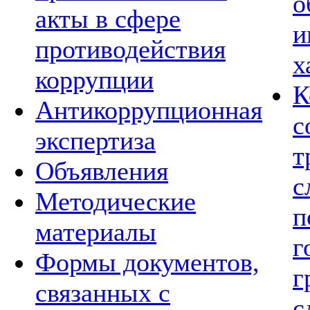
о
акты в сфере
и
противодействия
х
коррупции
К
Антикоррупционная
с
экспертиза
т
Объявления
с
Методические
п
материалы
г
Формы документов,
г
связанных с
с