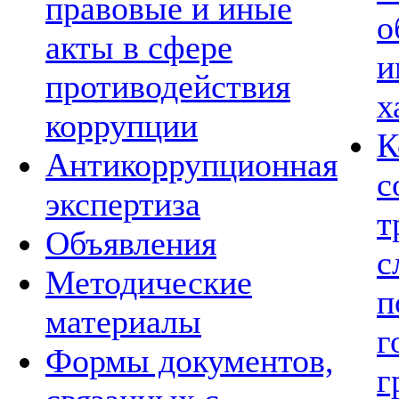
правовые и иные
о
акты в сфере
и
противодействия
х
коррупции
К
Антикоррупционная
с
экспертиза
т
Объявления
с
Методические
п
материалы
г
Формы документов,
г