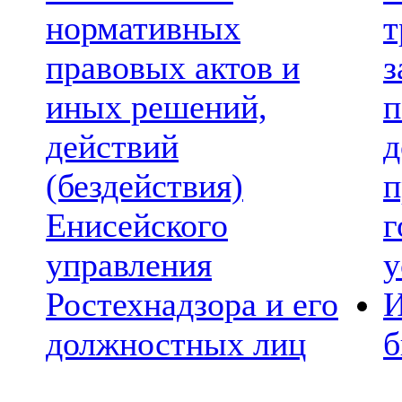
нормативных
т
правовых актов и
з
иных решений,
п
действий
д
(бездействия)
п
Енисейского
г
управления
у
Ростехнадзора и его
И
должностных лиц
б