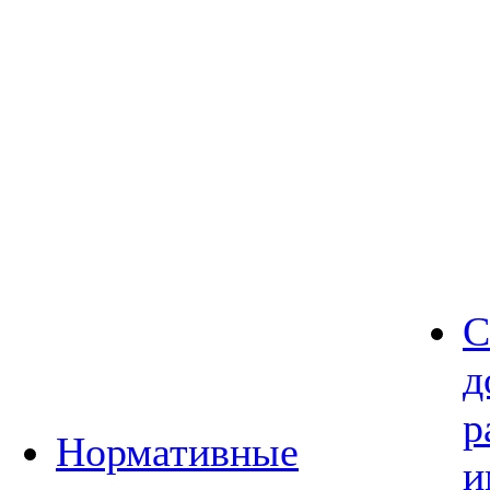
С
д
р
Нормативные
и