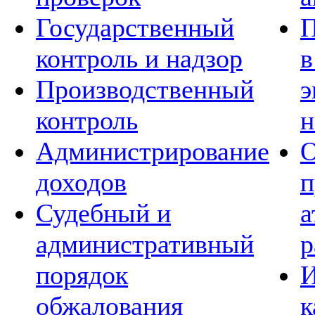
Государственный
П
контроль и надзор
в
Производственный
э
контроль
н
Администрирование
О
доходов
п
Судебный и
а
административный
р
порядок
И
обжалования
к