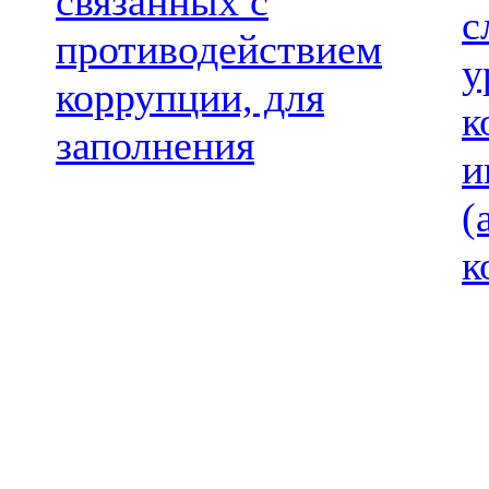
связанных с
с
противодействием
у
коррупции, для
к
заполнения
и
(
к