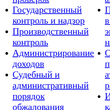
Государственный
П
контроль и надзор
в
Производственный
э
контроль
н
Администрирование
О
доходов
п
Судебный и
а
административный
р
порядок
И
обжалования
к