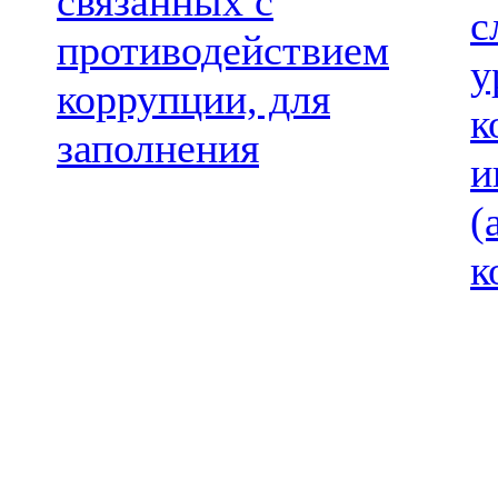
связанных с
с
противодействием
у
коррупции, для
к
заполнения
и
(
к