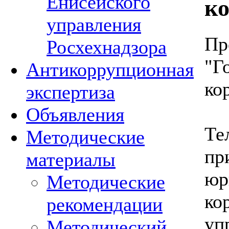
Енисейского
к
управления
Пр
Росхехнадзора
"Г
Антикоррупционная
ко
экспертиза
Объявления
Те
Методические
пр
материалы
юр
Методические
к
рекомендации
уп
Методический