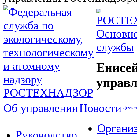
Основно
службы
Енисей
управл
Об управлении
Новости
Деятел
Органи
Руководство