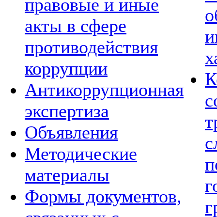
правовые и иные
о
акты в сфере
и
противодействия
х
коррупции
К
Антикоррупционная
с
экспертиза
т
Объявления
с
Методические
п
материалы
г
Формы документов,
г