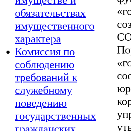
имуществе и
«г
обязательствах
со
имущественного
С
характера
П
Комиссия по
«г
соблюдению
с
требований к
юр
служебному
к
поведению
уп
государственных
у
гражданских