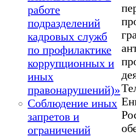
п
работе
пр
подразделений
г
кадровых служб
ан
по профилактике
пр
коррупционных и
де
иных
Т
правонарушений)»
Е
Соблюдение иных
Ро
запретов и
о
ограничений