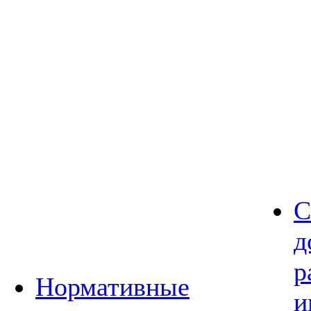
С
д
р
Нормативные
и