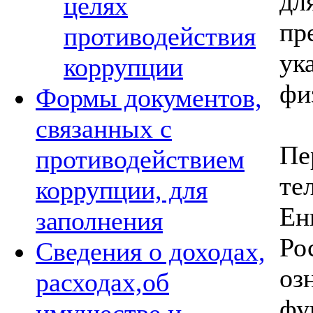
дл
целях
пр
противодействия
у
коррупции
фи
Формы документов,
связанных с
Пе
противодействием
т
коррупции, для
Е
заполнения
Ро
Сведения о доходах,
оз
расходах,об
фу