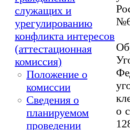
Ро
служащих и
№6
урегулированию
конфликта интересов
Об
(аттестационная
Уг
комиссия)
Ф
Положение о
уг
комиссии
кл
Сведения о
о 
планируемом
12
проведении