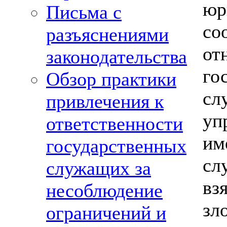
юр
Письма с
со
разъяснениями
о
законодательства
го
Обзор практики
с
привлечения к
уп
ответственности
и
государственных
сл
служащих за
вз
несоблюдение
зл
ограничений и