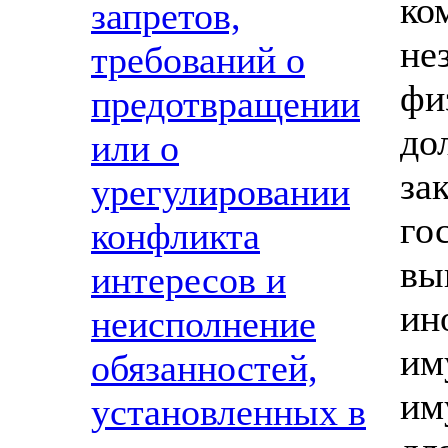
ко
запретов,
не
требований о
ф
предотвращении
до
или о
за
урегулировании
го
конфликта
вы
интересов и
ин
неисполнение
им
обязанностей,
им
установленных в