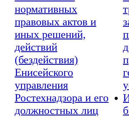
нормативных
т
правовых актов и
з
иных решений,
п
действий
д
(бездействия)
п
Енисейского
г
управления
у
Ростехнадзора и его
И
должностных лиц
б