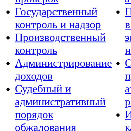
Государственный
П
контроль и надзор
в
Производственный
э
контроль
н
Администрирование
О
доходов
п
Судебный и
а
административный
р
порядок
И
обжалования
к