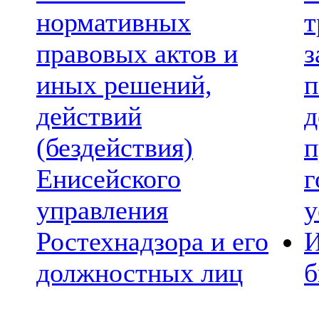
нормативных
т
правовых актов и
з
иных решений,
п
действий
д
(бездействия)
п
Енисейского
г
управления
у
Ростехнадзора и его
И
должностных лиц
б