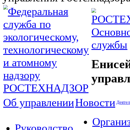
Основно
службы
Енисей
управл
Об управлении
Новости
Деятел
Органи
Руководство