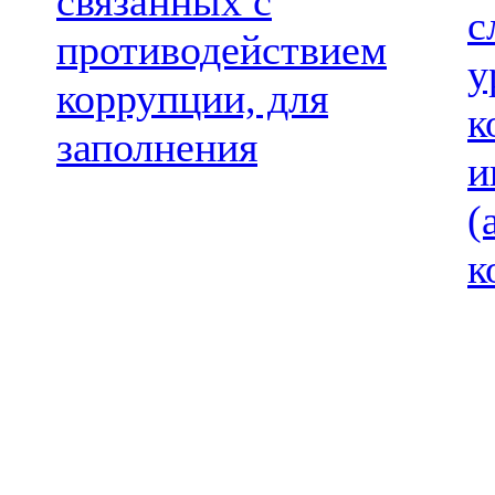
связанных с
с
противодействием
у
коррупции, для
к
заполнения
и
(
к