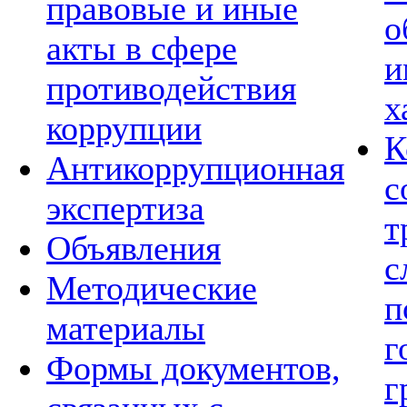
правовые и иные
о
акты в сфере
и
противодействия
х
коррупции
К
Антикоррупционная
с
экспертиза
т
Объявления
с
Методические
п
материалы
г
Формы документов,
г