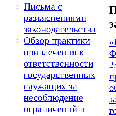
Письма с
П
разъяснениями
з
законодательства
Обзор практики
«
привлечения к
Ф
ответственности
2
государственных
п
служащих за
о
несоблюдение
з
ограничений и
г