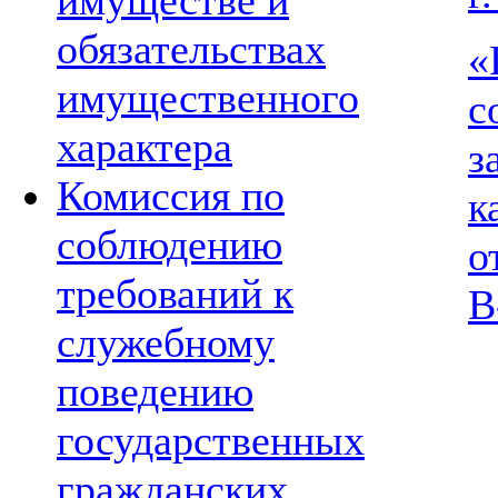
имуществе и
обязательствах
«
имущественного
с
характера
з
Комиссия по
к
соблюдению
о
требований к
В
служебному
поведению
государственных
гражданских