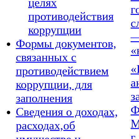
целях
г
противодействия
с
коррупции
—
Формы документов,
«
связанных с
«
противодействием
а
коррупции, для
з
заполнения
Ф
Сведения о доходах,
М
расходах,об
г