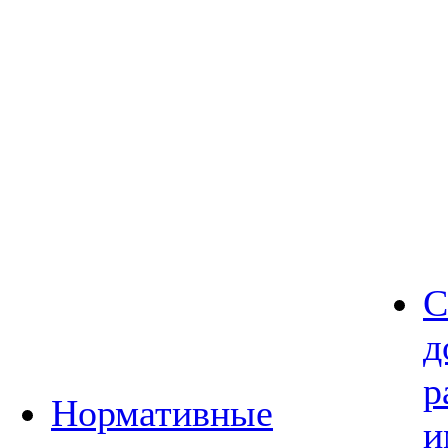
С
д
р
Нормативные
и