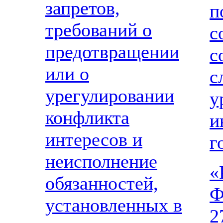
запретов,
п
требований о
с
предотвращении
с
или о
с
урегулировании
у
конфликта
и
интересов и
г
неисполнение
«
обязанностей,
Ф
установленных в
2