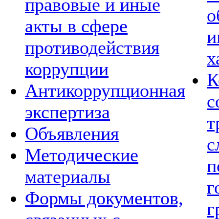
правовые и иные
о
акты в сфере
и
противодействия
х
коррупции
К
Антикоррупционная
с
экспертиза
т
Объявления
с
Методические
п
материалы
г
Формы документов,
г