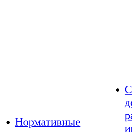
С
д
р
Нормативные
и