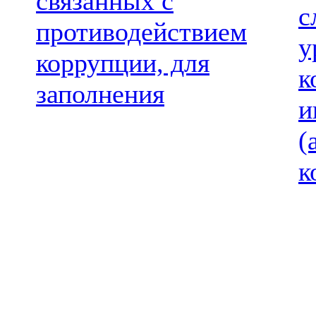
связанных с
с
противодействием
у
коррупции, для
к
заполнения
и
(
к