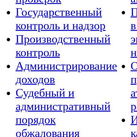
Государственный
П
контроль и надзор
в
Производственный
э
контроль
н
Администрирование
О
доходов
п
Судебный и
а
административный
р
порядок
И
обжалования
к