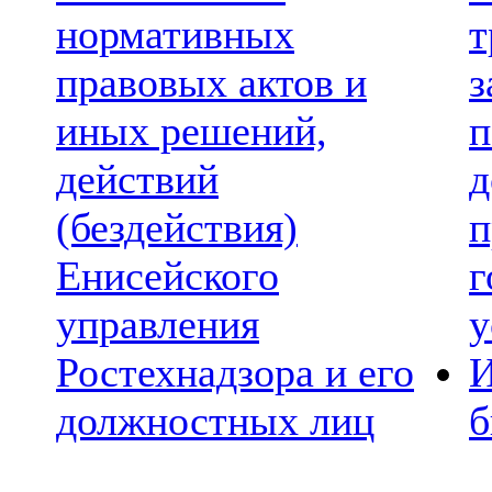
нормативных
т
правовых актов и
з
иных решений,
п
действий
д
(бездействия)
п
Енисейского
г
управления
у
Ростехнадзора и его
И
должностных лиц
б