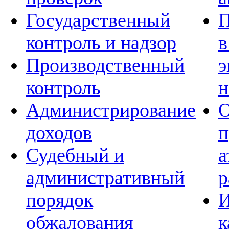
Государственный
П
контроль и надзор
в
Производственный
э
контроль
н
Администрирование
О
доходов
п
Судебный и
а
административный
р
порядок
И
обжалования
к