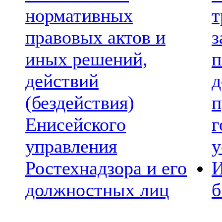
нормативных
т
правовых актов и
з
иных решений,
п
действий
д
(бездействия)
п
Енисейского
г
управления
у
Ростехнадзора и его
И
должностных лиц
б