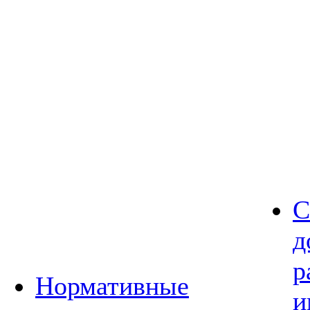
С
д
р
Нормативные
и