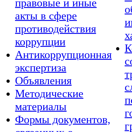
правовые и иные
о
акты в сфере
и
противодействия
х
коррупции
К
Антикоррупционная
с
экспертиза
т
Объявления
с
Методические
п
материалы
г
Формы документов,
г