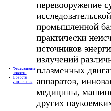
перевооружение с
исследовательско
промышленной баз
практически неис
источников энерги
излучений различ
плазменных двига
Федеральные
новости
Новости
аппаратов, иннова
управления
медицины, машино
других наукоемких