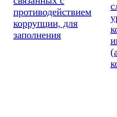
связанных с
с
противодействием
у
коррупции, для
к
заполнения
и
(
к