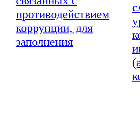
связанных с
с
противодействием
у
коррупции, для
к
заполнения
и
(
к