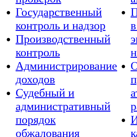
Государственный
П
контроль и надзор
в
Производственный
э
контроль
н
Администрирование
О
доходов
п
Судебный и
а
административный
р
порядок
И
обжалования
к