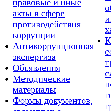
правовые и иные
о
акты в сфере
и
противодействия
х
коррупции
К
Антикоррупционная
с
экспертиза
т
Объявления
с
Методические
п
материалы
г
Формы документов,
г