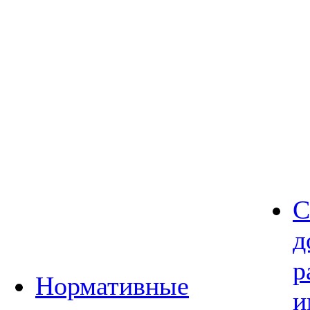
С
д
р
Нормативные
и