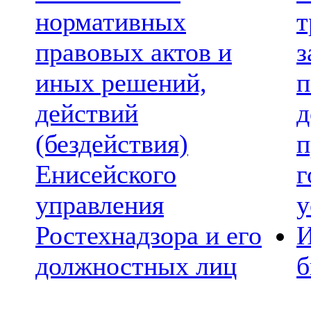
нормативных
т
правовых актов и
з
иных решений,
п
действий
д
(бездействия)
п
Енисейского
г
управления
у
Ростехнадзора и его
И
должностных лиц
б