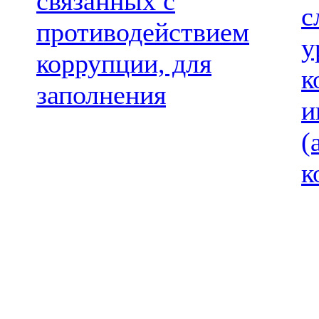
связанных с
с
противодействием
у
коррупции, для
к
заполнения
и
(
к