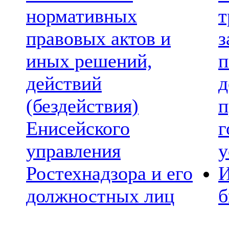
нормативных
т
правовых актов и
з
иных решений,
п
действий
д
(бездействия)
п
Енисейского
г
управления
у
Ростехнадзора и его
И
должностных лиц
б