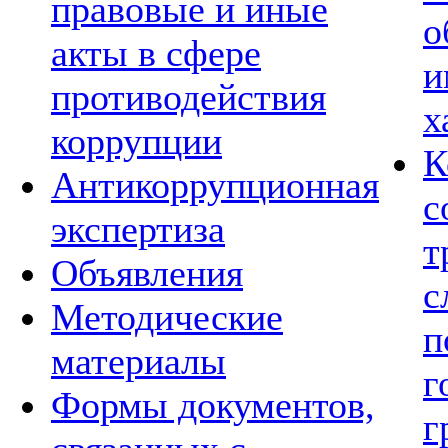
правовые и иные
о
акты в сфере
и
противодействия
х
коррупции
К
Антикоррупционная
с
экспертиза
т
Объявления
с
Методические
п
материалы
г
Формы документов,
г