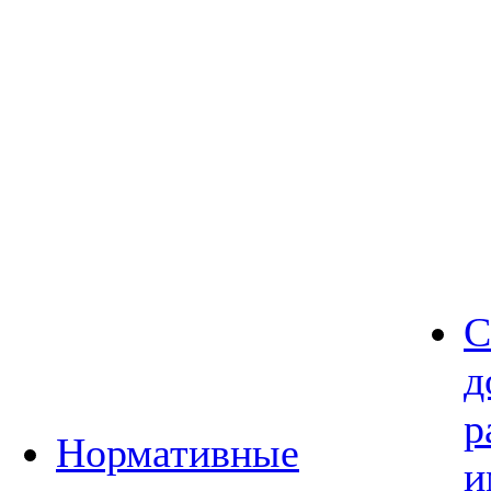
С
д
р
Нормативные
и