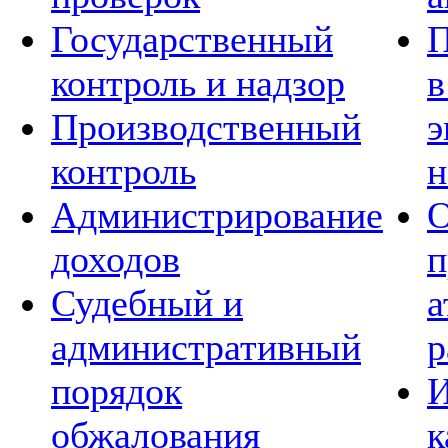
Государственный
П
контроль и надзор
в
Производственный
э
контроль
н
Администрирование
О
доходов
п
Судебный и
а
административный
р
порядок
И
обжалования
к