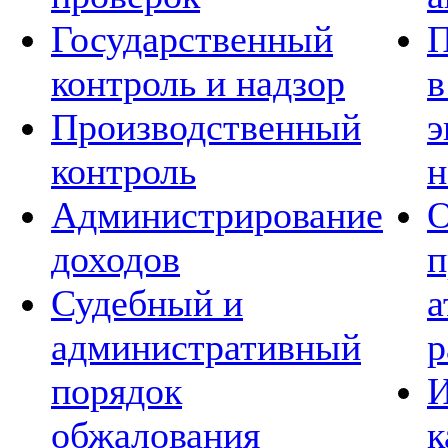
Государственный
П
контроль и надзор
в
Производственный
э
контроль
н
Администрирование
О
доходов
п
Судебный и
а
административный
р
порядок
И
обжалования
к