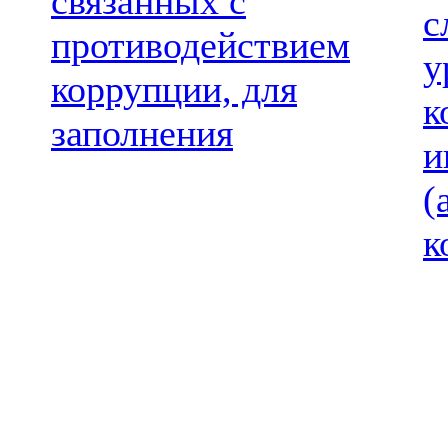
связанных с
с
противодействием
у
коррупции, для
к
заполнения
и
(
к