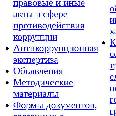
правовые и иные
о
акты в сфере
и
противодействия
х
коррупции
К
Антикоррупционная
с
экспертиза
т
Объявления
с
Методические
п
материалы
г
Формы документов,
г