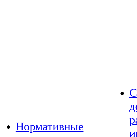
С
д
р
Нормативные
и