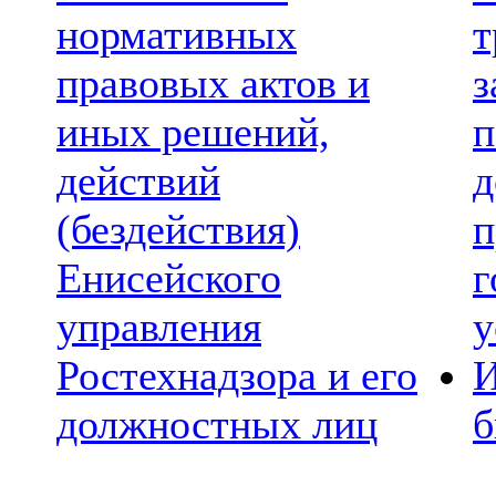
нормативных
т
правовых актов и
з
иных решений,
п
действий
д
(бездействия)
п
Енисейского
г
управления
у
Ростехнадзора и его
И
должностных лиц
б