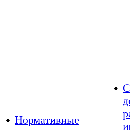
С
д
р
Нормативные
и