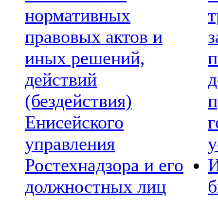
нормативных
т
правовых актов и
з
иных решений,
п
действий
д
(бездействия)
п
Енисейского
г
управления
у
Ростехнадзора и его
И
должностных лиц
б