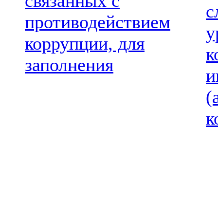
связанных с
с
противодействием
у
коррупции, для
к
заполнения
и
(
к