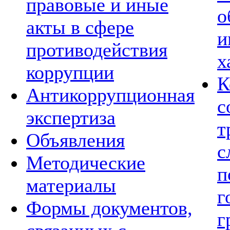
правовые и иные
о
акты в сфере
и
противодействия
х
коррупции
К
Антикоррупционная
с
экспертиза
т
Объявления
с
Методические
п
материалы
г
Формы документов,
г