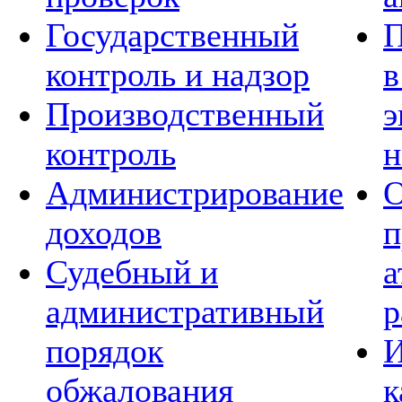
Государственный
П
контроль и надзор
в
Производственный
э
контроль
н
Администрирование
О
доходов
п
Судебный и
а
административный
р
порядок
И
обжалования
к