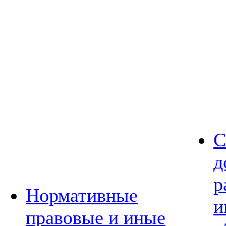
С
д
р
Нормативные
и
правовые и иные