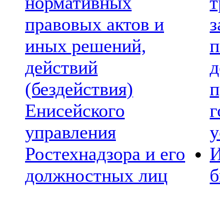
нормативных
т
правовых актов и
з
иных решений,
п
действий
д
(бездействия)
п
Енисейского
г
управления
у
Ростехнадзора и его
И
должностных лиц
б