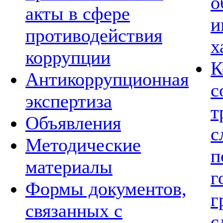
о
акты в сфере
и
противодействия
х
коррупции
К
Антикоррупционная
с
экспертиза
т
Объявления
с
Методические
п
материалы
г
Формы документов,
г
связанных с
с