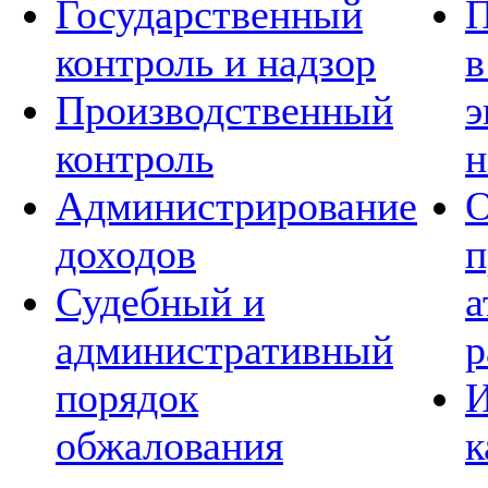
Государственный
П
контроль и надзор
в
Производственный
э
контроль
н
Администрирование
О
доходов
п
Судебный и
а
административный
р
порядок
И
обжалования
к