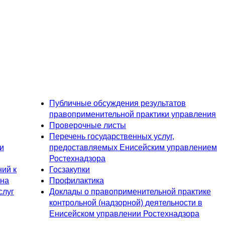
Публичные обсуждения результатов
правоприменительной практики управления
Проверочные листы
Перечень государственных услуг,
и
предоставляемых Енисейским управлением
Ростехнадзора
ий к
Госзакупки
 на
Профилактика
слуг
Доклады о правоприменительной практике
контрольной (надзорной) деятельности в
Енисейском управлении Ростехнадзора