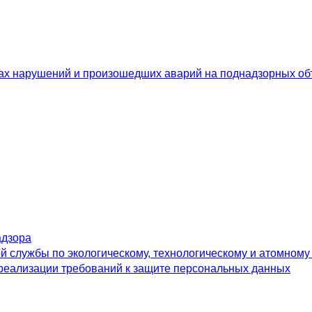
ах нарушений и произошедших аварий на поднадзорных об
адзора
 службы по экологическому, технологическому и атомному
реализации требований к защите персональных данных