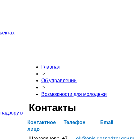
ъектах
Главная
>
Об управлении
>
Возможности для молодежи
Контакты
 надзору в
Контактное
Телефон
Email
лицо
Шахгелдиева
+7
ok@enis.gosnadzor.gov.ru