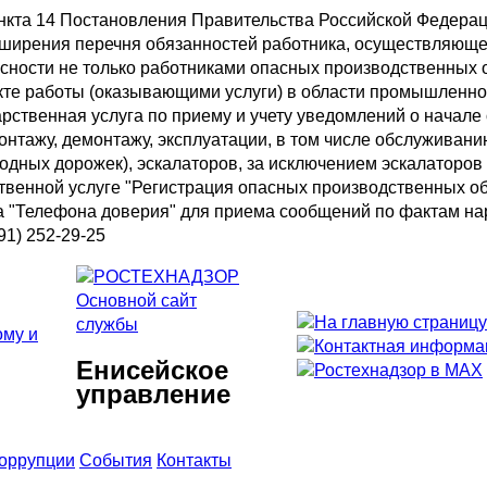
ункта 14 Постановления Правительства Российской Федерац
сширения перечня обязанностей работника, осуществляюще
ности не только работниками опасных производственных о
те работы (оказывающими услуги) в области промышленной
дарственная услуга по приему и учету уведомлений о нача
нтажу, демонтажу, эксплуатации, в том числе обслуживан
дных дорожек), эскалаторов, за исключением эскалаторов
твенной услуге "Регистрация опасных производственных об
а "Телефона доверия" для приема сообщений по фактам н
91) 252-29-25
Основной сайт
службы
Енисейское
управление
коррупции
События
Контакты