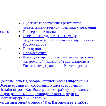
Публичные обсуждения результатов
правоприменительной практики управления
еского
Проверочные листы
Перечень государственных услуг,
предоставляемых Енисейским управлением
Ростехнадзора
к
Госзакупки
Профилактика
г
Доклады о правоприменительной практике
контрольной (надзорной) деятельности в
Енисейском управлении Ростехнадзора
Доклады, отчеты, обзоры, статистическая информация
Обратная связь для сообщения о фактах коррупции
Онлайн-опрос «Как Вы оцениваете работу, проводимую
подразделением по противодействию коррупции
Ростехнадзора в 2017 году?»
Результаты онлайн-опроса "Как Вы оцениваете работу,