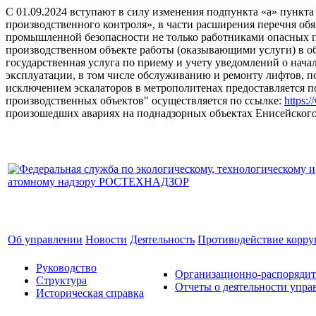
С 01.09.2024 вступают в силу изменения подпункта «а» пункт
производственного контроля», в части расширения перечня об
промышленной безопасности не только работниками опасных 
производственном объекте работы (оказывающими услуги) в 
государственная услуга по приему и учету уведомлений о на
эксплуатации, в том числе обслуживанию и ремонту лифтов, п
исключением эскалаторов в метрополитенах предоставляется
производственных объектов" осуществляется по ссылке:
https:
произошедших авариях на поднадзорных объектах Енисейского у
Об управлении
Новости
Деятельность
Противодействие корр
Руководство
Организационно-распоряди
Структура
Отчеты о деятельности упра
Историческая справка