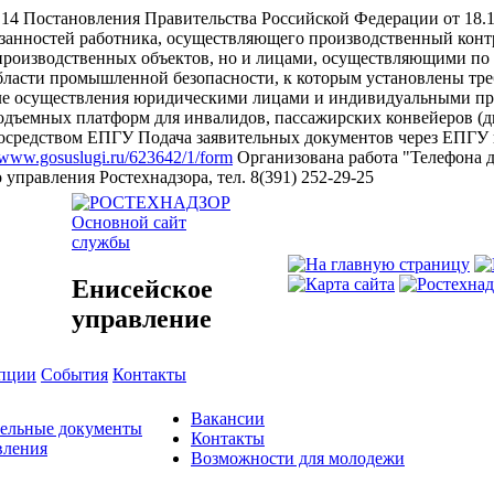
а 14 Постановления Правительства Российской Федерации от 18
язанностей работника, осуществляющего производственный конт
производственных объектов, но и лицами, осуществляющими по
области промышленной безопасности, к которым установлены т
чале осуществления юридическими лицами и индивидуальными пр
одъемных платформ для инвалидов, пассажирских конвейеров (д
 посредством ЕПГУ
Подача заявительных документов через ЕПГУ 
//www.gosuslugi.ru/623642/1/form
Организована работа "Телефона 
правления Ростехнадзора, тел. 8(391) 252-29-25
Основной сайт
службы
Енисейское
управление
упции
События
Контакты
Вакансии
тельные документы
Контакты
вления
Возможности для молодежи