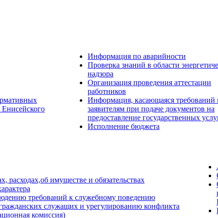
Информация по аварийности
Проверка знаний в области энергетич
надзора
Организация проведения аттестации
работников
ормативных
Информация, касающаяся требований 
) Енисейского
заявителям при подаче документов на
предоставление государственных услу
Исполнение бюджета
х, расходах,об имуществе и обязательствах
арактера
людению требований к служебному поведению
 гражданских служащих и урегулированию конфликта
тационная комиссия)