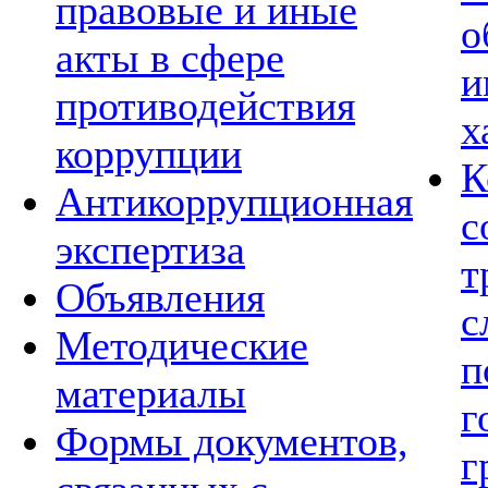
правовые и иные
о
акты в сфере
и
противодействия
х
коррупции
К
Антикоррупционная
с
экспертиза
т
Объявления
с
Методические
п
материалы
г
Формы документов,
г