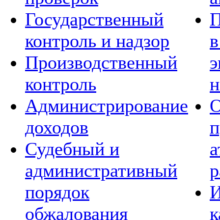
Государственный
П
контроль и надзор
в
Производственный
э
контроль
н
Администрирование
О
доходов
п
Судебный и
а
административный
р
порядок
И
обжалования
к