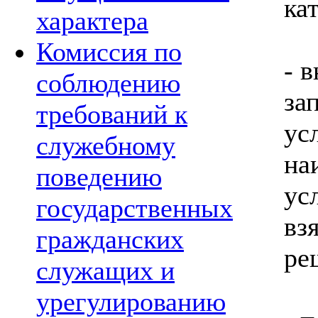
ка
характера
Комиссия по
- 
соблюдению
за
требований к
ус
служебному
на
поведению
ус
государственных
вз
гражданских
ре
служащих и
урегулированию