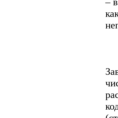
– 
ка
не
За
чи
ра
ко
(с