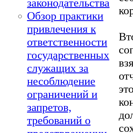
законодательства
ко
Обзор практики
привлечения к
Вт
ответственности
со
государственных
вз
служащих за
от
несоблюдение
эт
ограничений и
ко
запретов,
до
требований о
со