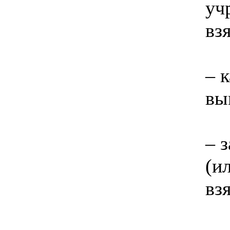
уч
вз
– 
вы
– 
(и
вз