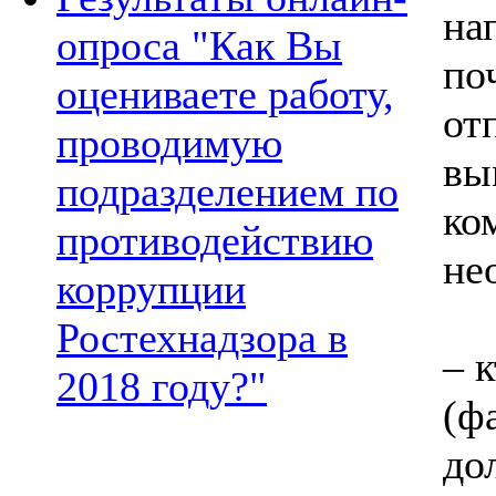
на
опроса "Как Вы
по
оцениваете работу,
от
проводимую
вы
подразделением по
ко
противодействию
не
коррупции
Ростехнадзора в
– 
2018 году?"
(ф
до