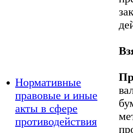
за
де
Вз
Пр
Нормативные
ва
правовые и иные
бу
акты в сфере
ме
противодействия
пр