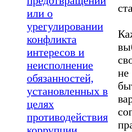
предотвращении
ст
или о
урегулировании
Ка
конфликта
вы
интересов и
св
неисполнение
не
обязанностей,
бы
установленных в
ва
целях
со
противодействия
пр
коррупции