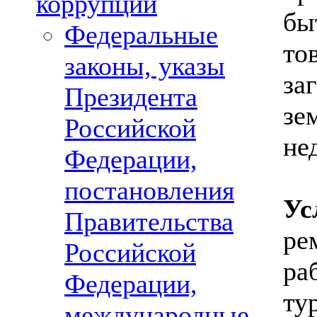
коррупции
бы
Федеральные
то
законы, указы
за
Президента
зе
Российской
не
Федерации,
постановления
Ус
Правительства
ре
Российской
ра
Федерации,
ту
международные