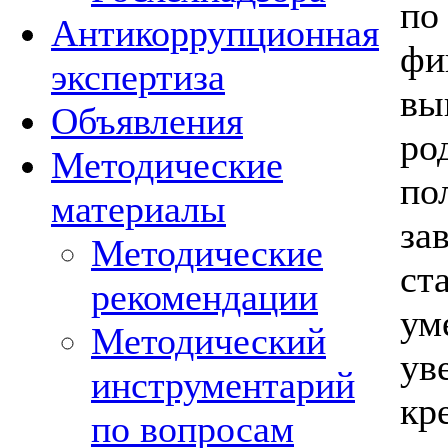
по
Антикоррупционная
фи
экспертиза
вы
Объявления
ро
Методические
по
материалы
за
Методические
ст
рекомендации
ум
Методический
ув
инструментарий
кре
по вопросам