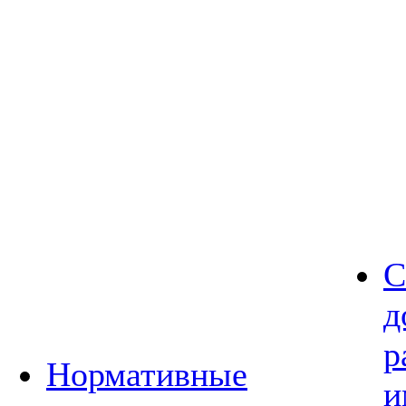
С
д
р
Нормативные
и