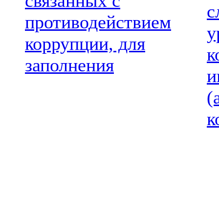
связанных с
с
противодействием
у
коррупции, для
к
заполнения
и
(
к