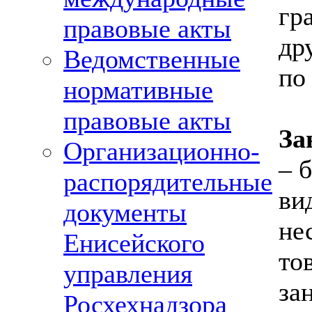
гр
правовые акты
др
Ведомственные
по
нормативные
правовые акты
За
Организационно-
– 
распорядительные
ви
документы
не
Енисейского
то
управления
за
Росхехнадзора