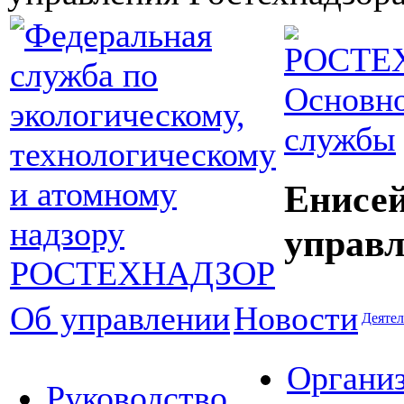
Основно
службы
Енисей
управл
Об управлении
Новости
Деятел
Органи
Руководство