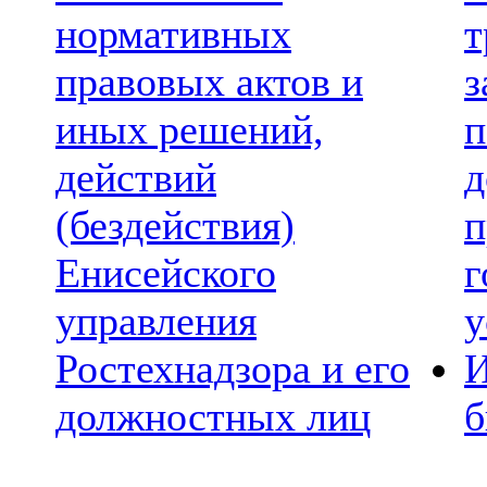
нормативных
т
правовых актов и
з
иных решений,
п
действий
д
(бездействия)
п
Енисейского
г
управления
у
Ростехнадзора и его
И
должностных лиц
б