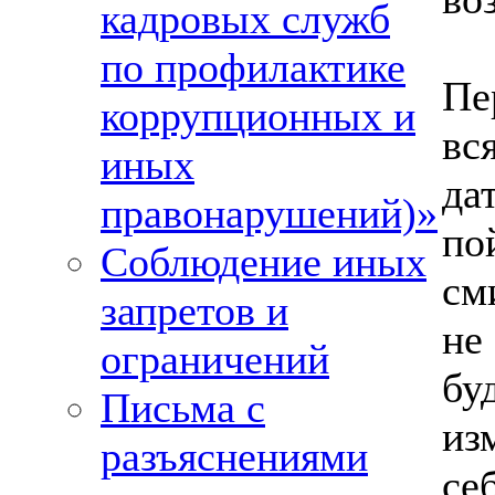
кадровых служб
по профилактике
Пе
коррупционных и
вс
иных
да
правонарушений)»
по
Соблюдение иных
см
запретов и
не
ограничений
бу
Письма с
из
разъяснениями
се