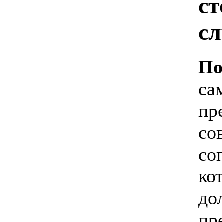
с
с
По
са
пр
со
со
ко
до
пр